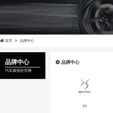
首页
品牌中心
品牌中心
品牌中心
汽车膜报价官网
DS