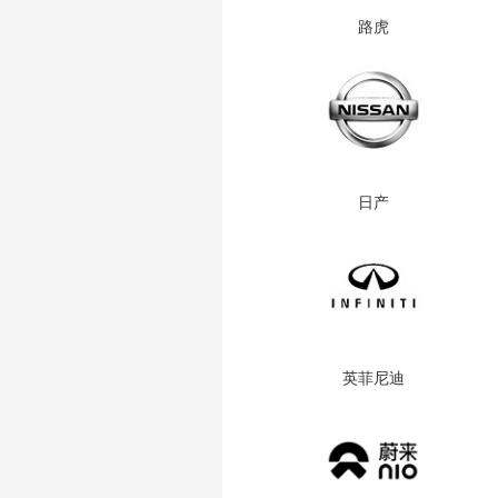
路虎
日产
英菲尼迪