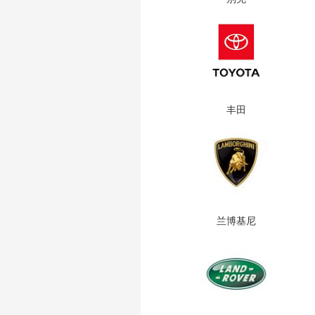
丰田
兰博基尼