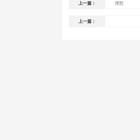
上一篇：
理想
上一篇：