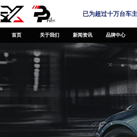
已为超过十万台车
首页
关于我们
新闻资讯
品牌中心