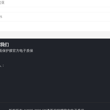
起亚
S
我们
漆面保护膜官方电子质保
：
人：
：