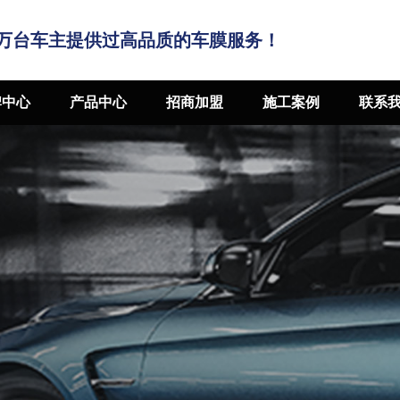
万台车主提供过高品质的车膜服务！
牌中心
产品中心
招商加盟
施工案例
联系