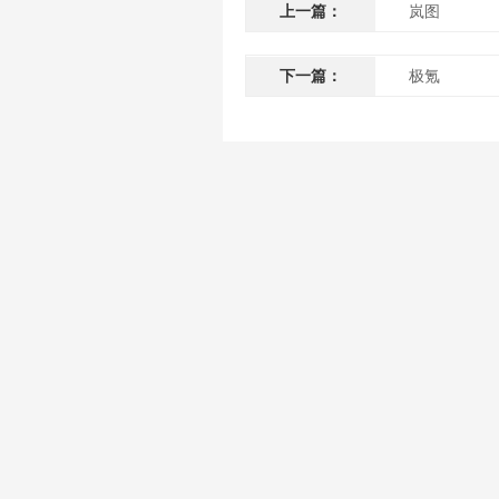
上一篇：
岚图
下一篇：
极氪