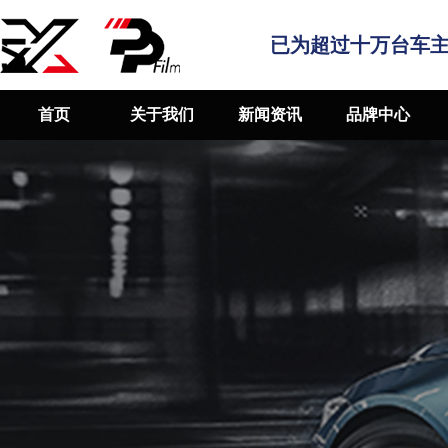
已为超过十万台车
首页
关于我们
新闻资讯
品牌中心