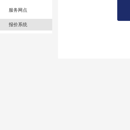
服务网点
报价系统