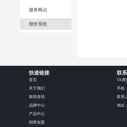
服务网点
报价系统
快速链接
联系
首页
5X
关于我们
手机
新闻资讯
联系
品牌中心
地址
产品中心
招商加盟