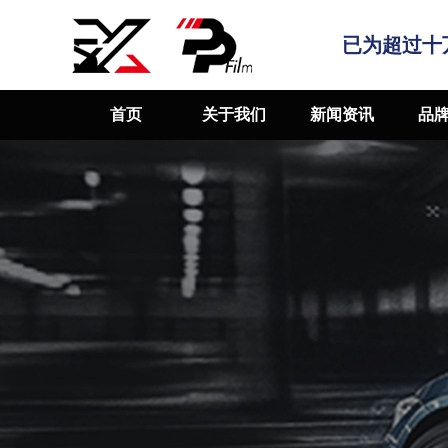
已为超过十
首页
关于我们
新闻资讯
品