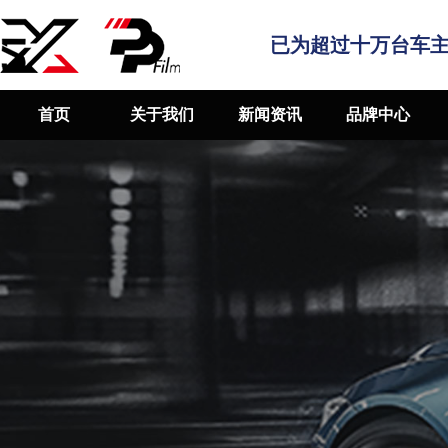
已为超过十万台车
首页
关于我们
新闻资讯
品牌中心