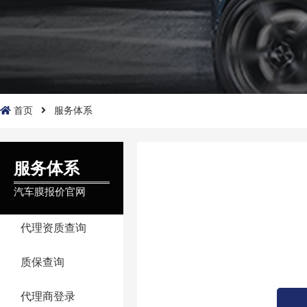
首页
服务体系
服务体系
汽车膜报价官网
代理资质查询
质保查询
代理商登录