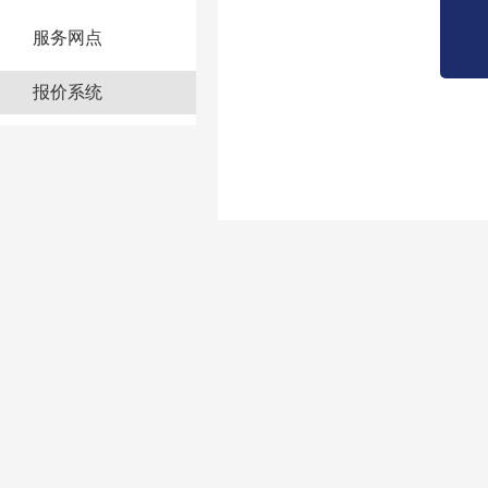
服务网点
报价系统