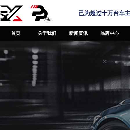
已为超过十万台车
首页
关于我们
新闻资讯
品牌中心