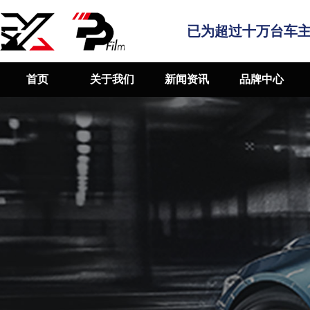
已为超过十万台车
首页
关于我们
新闻资讯
品牌中心