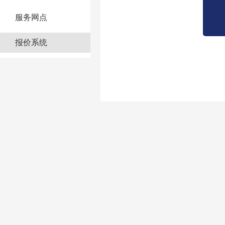
服务网点
报价系统