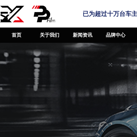
已为超过十万台车
首页
关于我们
新闻资讯
品牌中心