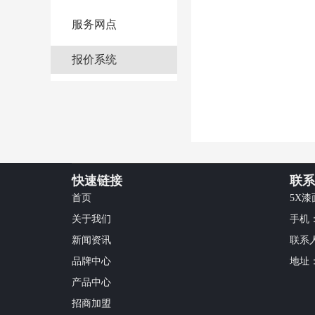
服务网点
报价系统
快速链接
联系
首页
5X
关于我们
手机
新闻资讯
联系
品牌中心
地址
产品中心
招商加盟