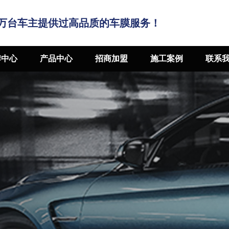
万台车主提供过高品质的车膜服务！
牌中心
产品中心
招商加盟
施工案例
联系