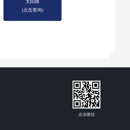
太阳膜
(点击查询)
企业微信