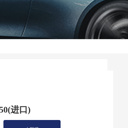
0(进口)