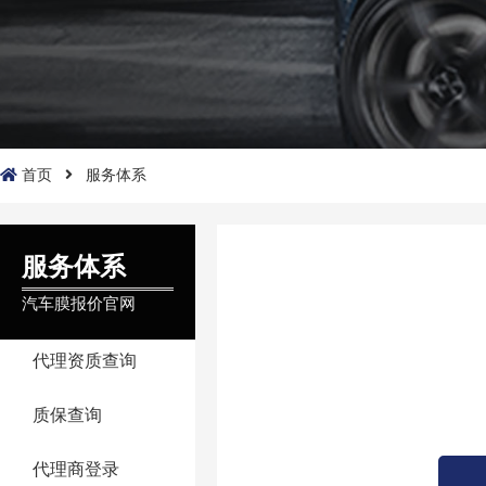
首页
服务体系
服务体系
汽车膜报价官网
代理资质查询
质保查询
代理商登录