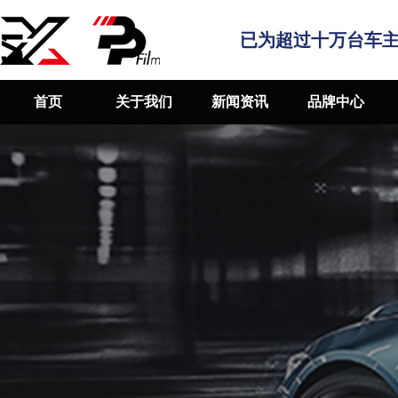
已为超过十万台车
首页
关于我们
新闻资讯
品牌中心