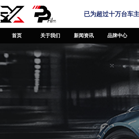
已为超过十万台车
首页
关于我们
新闻资讯
品牌中心