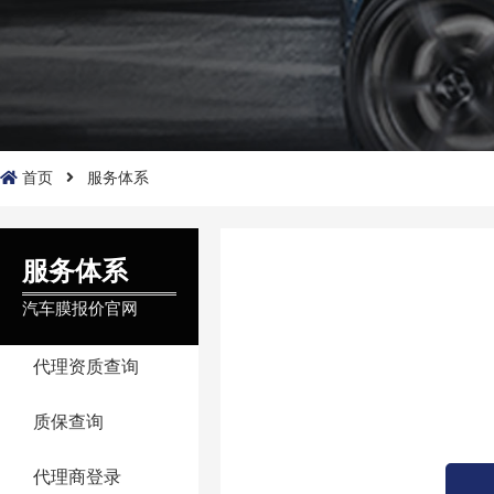
首页
服务体系
服务体系
汽车膜报价官网
代理资质查询
质保查询
代理商登录