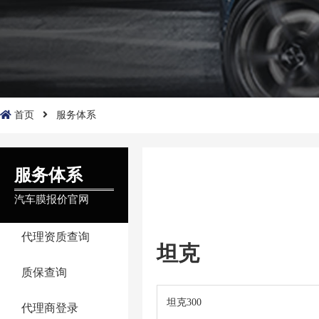
首页
服务体系
服务体系
汽车膜报价官网
代理资质查询
坦克
质保查询
坦克300
代理商登录