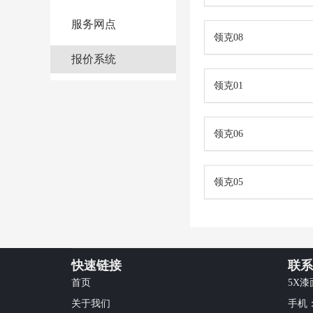
服务网点
领克08
报价系统
领克01
领克06
领克05
快速链接
联系
首页
5X
关于我们
手机