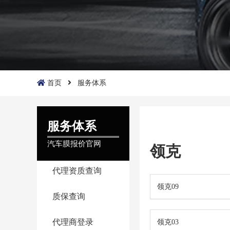
首页
服务体系
服务体系
汽车膜报价官网
领克
代理资质查询
领克09
质保查询
代理商登录
领克03