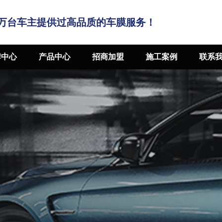
万台车主提供过高品质的车膜服务！
牌中心
产品中心
招商加盟
施工案例
联系